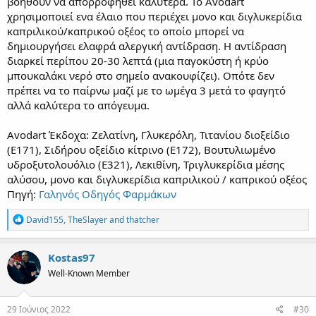
βοηθούν να απορροφηθεί καλύτερα. Το Avodart
χρησιμοποιεί ενα έλαιο που περιέχει μονο και διγλυκερίδια
καπριλικού/καπρικού οξέος το οποίο μπορεί να
δημιουργήσει ελαφρά αλεργική αντίδραση. Η αντίδραση
διαρκεί περίπου 20-30 λεπτά (μια παγοκύστη ή κρύο
μπουκαλάκι νερό στο σημείο ανακουφίζει). Οπότε δεν
πρέπει να το παίρνω μαζί με το ωμέγα 3 μετά το φαγητό
αλλά καλύτερα το απόγευμα.
Avodart Έκδοχα: Ζελατίνη, Γλυκερόλη, Τιτανίου διοξείδιο
(Ε171), Σιδήρου οξείδιο κίτρινο (Ε172), Βουτυλιωμένο
υδροξυτολουόλιο (Ε321), Λεκιθίνη, Τριγλυκερίδια μέσης
αλύσου, μονο και διγλυκερίδια καπριλικού / καπρικού οξέος
Πηγή:
Γαληνός Οδηγός Φαρμάκων
R
David155
,
TheSlayer
and
thatcher
e
a
c
Kostas97
t
Well-Known Member
i
o
n
s
29 Ιούνιος 2022
#30