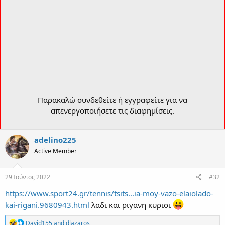
Παρακαλώ συνδεθείτε ή εγγραφείτε για να
απενεργοποιήσετε τις διαφημίσεις.
adelino225
Active Member
29 Ιούνιος 2022
#32
https://www.sport24.gr/tennis/tsits...ia-moy-vazo-elaiolado-
kai-rigani.9680943.html
λαδι και ριγανη κυριοι
R
David155
and
dlazaros