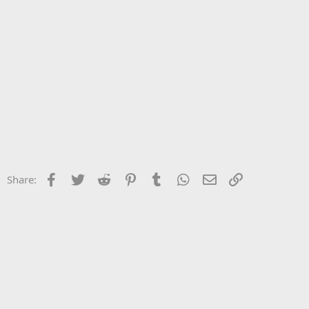
Facebook
Twitter
Reddit
Pinterest
Tumblr
WhatsApp
ΗΛΕΚΤΡΟΝΙΚΗ ΔΙ
Σύνδεσμος
Share: