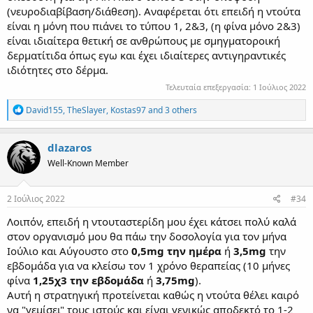
(νευροδιαβίβαση/διάθεση). Αναφέρεται ότι επειδή η ντούτα
είναι η μόνη που πιάνει το τύπου 1, 2&3, (η φίνα μόνο 2&3)
είναι ιδιαίτερα θετική σε ανθρώπους με σμηγματοροική
δερματίτιδα όπως εγω και έχει ιδιαίτερες αντιγηραντικές
ιδιότητες στο δέρμα.
Τελευταία επεξεργασία:
1 Ιούλιος 2022
R
David155
,
TheSlayer
,
Kostas97
and 3 others
e
a
c
dlazaros
t
Well-Known Member
i
o
n
s
2 Ιούλιος 2022
#34
:
Λοιπόν, επειδή η ντουταστερίδη μου έχει κάτσει πολύ καλά
στον οργανισμό μου θα πάω την δοσολογία για τον μήνα
Ιούλιο και Αύγουστο στο
0,5mg την ημέρα
ή
3,5mg
την
εβδομάδα για να κλείσω τον 1 χρόνο θεραπείας (10 μήνες
φίνα
1,25χ3 την εβδομάδα
ή
3,75mg
).
Αυτή η στρατηγική προτείνεται καθώς η ντούτα θέλει καιρό
να "γεμίσει" τους ιστούς και είναι γενικώς αποδεκτό το 1-2