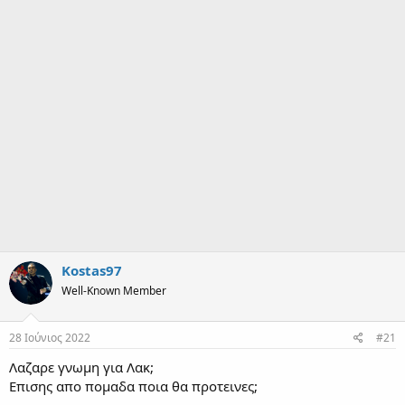
α
ρ
ξ
η
ς
Kostas97
Well-Known Member
28 Ιούνιος 2022
#21
Λαζαρε γνωμη για Λακ;
Επισης απο πομαδα ποια θα προτεινες;