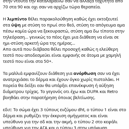
στην ντούτα την καταλαβαίνω σαν να άλλαξα ταχύτητα απο
70 στα 90 και οχι σαν να αρχίζω τώρα θεραπεία.
Η
λιμπίντο
θέλει παρακολούθηση καθώς έχει εκτοξευτεί
στα
ύψη
με στύση το πρωί στο θεό, στύση το απόγευμα αμα
πέσω καμία ώρα να ξεκουραστώ, στύση αμα δω τίποτα στην
τηλεόραση... γενικώς το πέος έχει μια διάθεση να είναι σε
ημι-στύση αρκετή ώρα της ημέρας...
Απο αυτά που διάβασα θέλει προσοχή καθώς η ελεύθερη
τεστό που αποδεσμεύει είναι εμφανής σε άτομα με χαμηλή
τεστό που είναι στα 50+.
Τα μαλλιά εμφανίζουν διάθεση για
ανόρθωση
σαν να έχει
ανατριχιάσει το δέρμα και έχουν όγκο χωρίς πιστολάκι. Η
πορεία θα δείξει εαν θα υπάρξει επανέκφυση ή αύξηση
διάμετρου τρίχας. Το γεγονός οτι έχω και DUPA και Retro
βοηθάει στην παρατήρηση όποιας βελτίωσης.
εδιτ: Το σώμα έχει 3 τύπους ενζύμου dht, ο τύπου 1 είναι στο
δέρμα και ρυθμίζει την έκκριση σμήγματος και είναι
υπεύθυνο για την σδ και την ακμή, ο τύπου 2 στο κεφάλι
υπεύθυνη για την ΑΓΑ και ο τύπου 3 στην υπόφυση