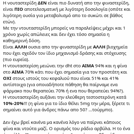
Η νουταστερίδη
ΔΕΝ
είναι πιο δυνατή απο την φιναστερίδη,
είναι
ΠΙΟ
αποτελεσματική με λιγότερη δοσολογία (οπότε και
λιγότερη ουσία για μεταβολισμό απο το συκώτι σε βάθος
ετών).
Με την ντουταστερίδη μπορείς να παραλείψεις μέχρι και 1
χρόνο χωρίς απώλειες και δεν έχει τόσο σημασία η
καθημερινή δόση.
Είναι
ΑΛΛΗ
ουσια απο την φιναστερίδη με
ΑΛΛΗ
βιοχημεία
που έχει σχεδόν τον ίδιο μηχανισμό δράσης και στόχευσης
(πιο ευρεία).
Η ντουταστερίση μειώνει την dht στο
ΑΙΜΑ
94% και η φίνα
στο
ΑΙΜΑ
70% κάτι που έχει σημασία για τον προστάτη και
ΟΧΙ
στους ιστούς του κεφαλιού που είναι 51% και 41%
αντίστοιχα (για οποιαδήποτε πάθηση θα παίρναμε ενα
φάρμακο που θεραπεύει 70% ή ενα που θεραπεύει 94%?).
Η ντουταστερίδη αυξάνει την ελεύθερη τεστοστερόνη κατά
10%-20%
!!! (η φίνα για το ίδιο θέλει 5mg την μέρα, ξέρετε τι
σημαίνει αυτό για άνδρες πάνω απο 50? ...τούρμπο).
Δεν έχω βρεί κανένα μα κανένα λόγο να παίρνει κάποιος
φίνα και ντούτα μαζί. Ο ορισμός του ράδιο αρβύλα. Η το ένα