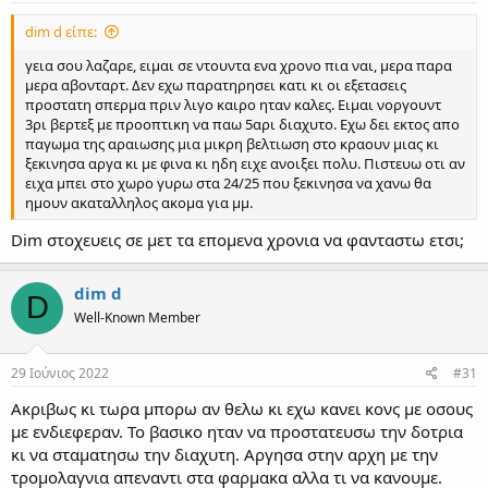
:
dim d είπε:
γεια σου λαζαρε, ειμαι σε ντουντα ενα χρονο πια ναι, μερα παρα
μερα αβονταρτ. Δεν εχω παρατηρησει κατι κι οι εξετασεις
προστατη σπερμα πριν λιγο καιρο ηταν καλες. Ειμαι νοργουντ
3ρι βερτεξ με προοπτικη να παω 5αρι διαχυτο. Εχω δει εκτος απο
παγωμα της αραιωσης μια μικρη βελτιωση στο κραουν μιας κι
ξεκινησα αργα κι με φινα κι ηδη ειχε ανοιξει πολυ. Πιστευω οτι αν
ειχα μπει στο χωρο γυρω στα 24/25 που ξεκινησα να χανω θα
ημουν ακαταλληλος ακομα για μμ.
Dim στοχευεις σε μετ τα επομενα χρονια να φανταστω ετσι;
dim d
D
Well-Known Member
29 Ιούνιος 2022
#31
Ακριβως κι τωρα μπορω αν θελω κι εχω κανει κονς με οσους
με ενδιεφεραν. Το βασικο ηταν να προστατευσω την δοτρια
κι να σταματησω την διαχυτη. Αργησα στην αρχη με την
τρομολαγνια απεναντι στα φαρμακα αλλα τι να κανουμε.