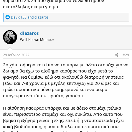
γυρω στα 24/25 που ξεκινησα να χανω θα ημουν
ακαταλληλος ακομα για μμ.
R
David155
and
dlazaros
e
a
c
dlazaros
t
Well-Known Member
i
o
n
s
29 Ιούνιος 2022
#29
:
2o χάπι σήμερα και είπα να το πάρω με άδειο στομάχι για να
δω αμα θα έχω το αίσθημα καούρας που είχα μετά το
φαγητό. Να θυμίσω εδώ οτι ακολουθώ διατροφή νηστείας
(εδω και 7-8 χρόνια με μεγάλη επιτυχία) για 20 ώρες και
τρώω ουσιαστικά μόνο μεσημεριανό και ενα μικρό
απογευματινό τύπου φρούτο, γιαούρτι.
Η αίσθηση καούρας υπάρχει και με άδειο στομάχι (τελικά
είναι περισσότερο στομάχι και οχι συκώτι). Απο αυτά που
βρήκα η εξήγηση είναι η εξής: επειδή η ντουταστερίδη έχει
κακή βιοδιάσπαση, η ουσία διαλύεται σε συστατικά που