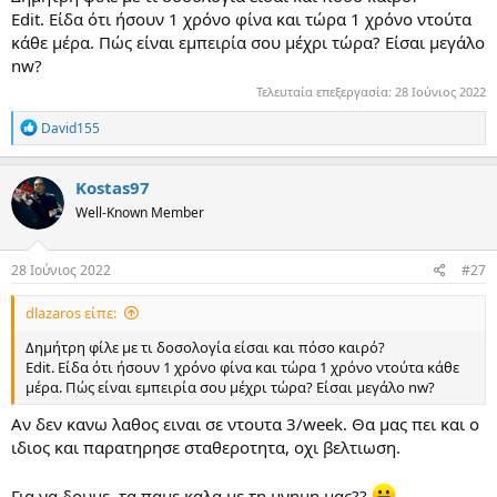
Edit. Είδα ότι ήσουν 1 χρόνο φίνα και τώρα 1 χρόνο ντούτα
κάθε μέρα. Πώς είναι εμπειρία σου μέχρι τώρα? Είσαι μεγάλο
nw?
Τελευταία επεξεργασία:
28 Ιούνιος 2022
R
David155
e
a
c
Kostas97
t
Well-Known Member
i
o
n
s
28 Ιούνιος 2022
#27
:
dlazaros είπε:
Δημήτρη φίλε με τι δοσολογία είσαι και πόσο καιρό?
Edit. Είδα ότι ήσουν 1 χρόνο φίνα και τώρα 1 χρόνο ντούτα κάθε
μέρα. Πώς είναι εμπειρία σου μέχρι τώρα? Είσαι μεγάλο nw?
Αν δεν κανω λαθος ειναι σε ντουτα 3/week. Θα μας πει και ο
ιδιος και παρατηρησε σταθεροτητα, οχι βελτιωση.
Για να δουμε, τα παμε καλα με τη μνημη μας??