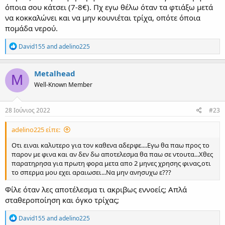
όποια σου κάτσει (7-8€). Πχ εγω θέλω όταν τα φτιάξω μετά
να κοκκαλώνει και να μην κουνιέται τρίχα, οπότε όποια
πομάδα νερού.
R
David155
and
adelino225
e
a
c
Metalhead
M
t
Well-Known Member
i
o
n
s
28 Ιούνιος 2022
#23
:
adelino225 είπε:
Οτι ειναι καλυτερο για τον καθενα αδερφε....Εγω θα παω προς το
παρον με φινα και αν δεν δω αποτελεσμα θα παω σε ντουτα...Χθες
παρατηρησα για πρωτη φορα μετα απο 2 μηνες χρησης φινας,οτι
το σπερμα μου εχει αραιωσει...Να μην ανησυχω ε???
Φίλε όταν λες αποτέλεσμα τι ακριβως εννοείς; Απλά
σταθεροποίηση και όγκο τρίχας;
R
David155
and
adelino225