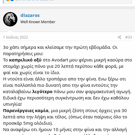
e
a
c
dlazaros
t
Well-Known Member
i
o
n
s
1 Ιούλιος 2022
#33
:
3ο χάπι σήμερα και κλείσαμε την πρώτη εβδομάδα. Οι
παρατηρήσεις μου:
Το
καπριλικό οξύ
στο Avodart μου φέρνει μικρή καούρα στο
στομάχι χωρίς πόνο για 20 λεπτά περίπου κάθε φορά, με
φαί και χωρίς είναι το ίδιο.
Η ντούτα είναι άλλο τροπάριο απο την φίνα. Ενω ξέρω οτι
είναι πολλαπλά πιο δυνατή απο την φίνα εντούτις την
καταλαβαίνω
λιγότερο
πάνω μου σαν φαρμακευτική αγωγή.
Ειδικά έχω περισσότερη συγκέντρωση και δεν έχω καθόλου
υπνηλία!
Παρενέργειες καμία
, μια μικρή ζέστη στους όρχεις για 30
λεπτά απο την λήψη και τέλος. (όπως όταν παίρνεις όλο το
προσκάρ 5mg ολόιδιο).
Να αναφέρω οτι ήμουν 10 μήνες στην φίνα και την αλλαγή