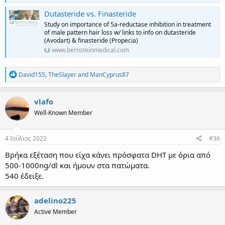
Dutasteride vs. Finasteride
Study on importance of 5a-reductase inhibition in treatment
of male pattern hair loss w/ links to info on dutasteride
(Avodart) & finasteride (Propecia)
www.bernsteinmedical.com
R
David155
,
TheSlayer
and
ManCyprus87
e
a
c
vlafo
t
Well-Known Member
i
o
n
s
4 Ιούλιος 2022
#36
:
Βρήκα εξέταση που είχα κάνει πρόσφατα DHT με όρια από
500-1000ng/dl και ήμουν στα πατώματα.
540 έδειξε.
adelino225
Active Member