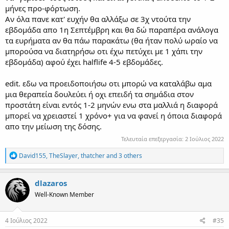
μήνες προ-φόρτωση.
Αν όλα πανε κατ' ευχήν θα αλλάξω σε 3χ ντούτα την
εβδομάδα απο 1η Σεπτέμβρη και θα δώ παραπέρα ανάλογα
τα ευρήματα αν θα πάω παρακάτω (θα ήταν πολύ ωραίο να
μπορούσα να διατηρήσω οτι έχω πετύχει με 1 χάπι την
εβδομάδα) αφού έχει halflife 4-5 εβδομάδες.
edit. εδω να προειδοποιήσω οτι μπορώ να καταλάβω αμα
μια θεραπεία δουλεύει ή οχι επειδή τα σημάδια στον
προστάτη είναι εντός 1-2 μηνών ενω στα μαλλιά η διαφορά
μπορεί να χρειαστεί 1 χρόνο+ για να φανεί η όποια διαφορά
απο την μείωση της δόσης.
Τελευταία επεξεργασία:
2 Ιούλιος 2022
R
David155
,
TheSlayer
,
thatcher
and 3 others
e
a
c
dlazaros
t
Well-Known Member
i
o
n
s
4 Ιούλιος 2022
#35
: