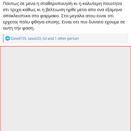
Παντως σε μενα η σταθεροποιηση κι η καλυτερη ποιοτητα
στι τριχα καθως κι η βελτιωση ηρθε μετα απο ενα εξαμηνο
αποκλειστικα στο φαρμακο. Στα μεγαλα ατου ειναι οτι
ερχεται πολυ φθηνα επισης. Ειναι οτι πιο δυνατο εχουμε σε
αυτη την φαση.
R
David155
,
tasos33
,
tol
and 1 other person
e
a
c
t
i
o
n
s
: