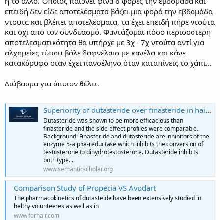
ή το άλλο. Όποιος παίρνει φίνα 6 φορές την εβδομάδα και
επειδή δεν είδε αποτελέσματα βάζει μια φορά την εβδομάδα
ντουτα και βλέπει αποτελέσματα, τα έχει επειδή πήρε ντούτα
και οχι απο τον συνδυασμό. Φαντάζομαι πόσο περισσότερη
αποτελεσματικότητα θα υπήρχε με 3χ - 7χ ντούτα αντί για
αλχημείες τύπου βάλε δαφνέλαιο με κανέλα και κάνε
κατακόρυφο οταν έχει πανσέληνο όταν καταπίνεις το χάπι...
Διάβασμα για όποιον θέλει.
Superiority of dutasteride over finasteride in hair regrowth and reversal of miniaturization in men with androgenetic alopecia: A randomized controlled open-label, evaluator-blinded study | Semantic Scholar
Dutasteride was shown to be more efficacious than
finasteride and the side-effect profiles were comparable.
Background: Finasteride and dutasteride are inhibitors of the
enzyme 5-alpha-reductase which inhibits the conversion of
testosterone to dihydrotestosterone. Dutasteride inhibits
both type...
www.semanticscholar.org
Comparison Study of Propecia VS Avodart
The pharmacokinetics of dutasteide have been extensively studied in
helthy volunteeres as well as in
www.forhair.com