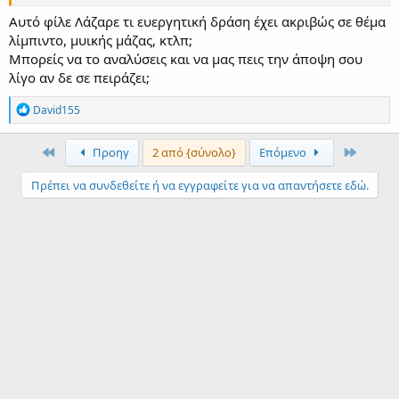
Αυτό φίλε Λάζαρε τι ευεργητική δράση έχει ακριβώς σε θέμα
λίμπιντο, μυικής μάζας, κτλπ;
Μπορείς να το αναλύσεις και να μας πεις την άποψη σου
λίγο αν δε σε πειράζει;
R
David155
e
a
c
Πρώτα
τελευτα
Προηγ
2 από {σύνολο}
Επόμενο
t
i
Πρέπει να συνδεθείτε ή να εγγραφείτε για να απαντήσετε εδώ.
o
n
s
: