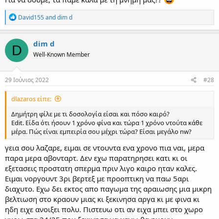
R
David155
and
dim d
e
a
c
dim d
D
t
Well-Known Member
i
o
n
s
29 Ιούνιος 2022
#28
:
dlazaros είπε:
Δημήτρη φίλε με τι δοσολογία είσαι και πόσο καιρό?
Edit. Είδα ότι ήσουν 1 χρόνο φίνα και τώρα 1 χρόνο ντούτα κάθε
μέρα. Πώς είναι εμπειρία σου μέχρι τώρα? Είσαι μεγάλο nw?
γεια σου λαζαρε, ειμαι σε ντουντα ενα χρονο πια ναι, μερα
παρα μερα αβονταρτ. Δεν εχω παρατηρησει κατι κι οι
εξετασεις προστατη σπερμα πριν λιγο καιρο ηταν καλες.
Ειμαι νοργουντ 3ρι βερτεξ με προοπτικη να παω 5αρι
διαχυτο. Εχω δει εκτος απο παγωμα της αραιωσης μια μικρη
βελτιωση στο κραουν μιας κι ξεκινησα αργα κι με φινα κι
ηδη ειχε ανοιξει πολυ. Πιστευω οτι αν ειχα μπει στο χωρο