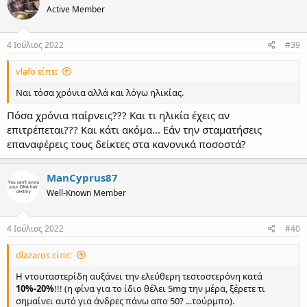
Active Member
4 Ιούλιος 2022
#39
vlafo είπε:
Ναι τόσα χρόνια αλλά και λόγω ηλικίας.
Πόσα χρόνια παίρνεις??? Και τι ηλικία έχεις αν
επιτρέπεται??? Και κάτι ακόμα... Εάν την σταματήσεις
επαναφέρεις τους δείκτες στα κανονικά ποσοστά?
ManCyprus87
Well-Known Member
4 Ιούλιος 2022
#40
dlazaros είπε:
Η ντουταστερίδη αυξάνει την ελεύθερη τεστοστερόνη κατά
10%-20%
!!! (η φίνα για το ίδιο θέλει 5mg την μέρα, ξέρετε τι
σημαίνει αυτό για άνδρες πάνω απο 50? ...τούρμπο).