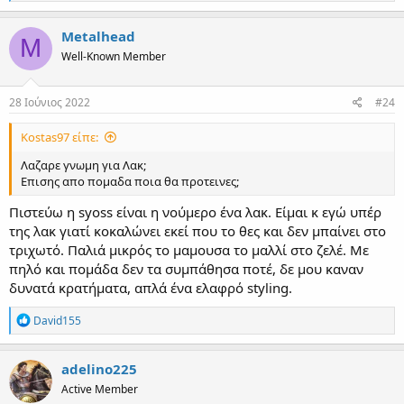
e
a
c
Metalhead
M
t
Well-Known Member
i
o
n
s
28 Ιούνιος 2022
#24
:
Kostas97 είπε:
Λαζαρε γνωμη για Λακ;
Επισης απο πομαδα ποια θα προτεινες;
Πιστεύω η syoss είναι η νούμερο ένα λακ. Είμαι κ εγώ υπέρ
της λακ γιατί κοκαλώνει εκεί που το θες και δεν μπαίνει στο
τριχωτό. Παλιά μικρός το μαμουσα το μαλλί στο ζελέ. Με
πηλό και πομάδα δεν τα συμπάθησα ποτέ, δε μου καναν
δυνατά κρατήματα, απλά ένα ελαφρό styling.
R
David155
e
a
c
adelino225
t
Active Member
i