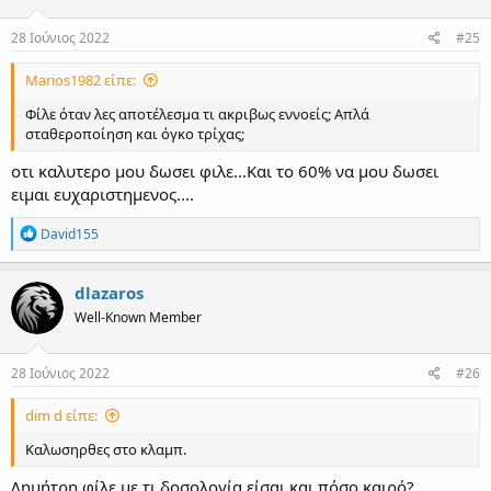
o
n
s
28 Ιούνιος 2022
#25
:
Marios1982 είπε:
Φίλε όταν λες αποτέλεσμα τι ακριβως εννοείς; Απλά
σταθεροποίηση και όγκο τρίχας;
οτι καλυτερο μου δωσει φιλε...Και το 60% να μου δωσει
ειμαι ευχαριστημενος....
R
David155
e
a
c
dlazaros
t
Well-Known Member
i
o
n
s
28 Ιούνιος 2022
#26
:
dim d είπε:
Καλωσηρθες στο κλαμπ.
Δημήτρη φίλε με τι δοσολογία είσαι και πόσο καιρό?