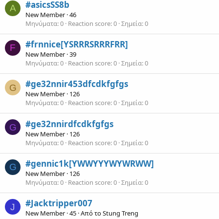
#asicsSS8b
A
New Member
·
46
Μηνύματα
0
Reaction score
0
Σημεία
0
#frnnice[YSRRRSRRRFRR]
F
New Member
·
39
Μηνύματα
0
Reaction score
0
Σημεία
0
#ge32nnir453dfcdkfgfgs
G
New Member
·
126
Μηνύματα
0
Reaction score
0
Σημεία
0
#ge32nnirdfcdkfgfgs
G
New Member
·
126
Μηνύματα
0
Reaction score
0
Σημεία
0
#gennic1k[YWWYYYWYWRWW]
G
New Member
·
126
Μηνύματα
0
Reaction score
0
Σημεία
0
#Jacktripper007
J
New Member
·
45
·
Από το
Stung Treng