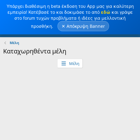
Υπάρχει διαθέσιμη η beta έκδοση του App μας για καλύτερη
εμπειρία! Κατέβασέ το και δοκιμάσε το από
εδώ
και γράψε
στο forum τυχών προβλήματα ή ιδέες για μελλοντική
✕ Απόκρυψη Banner
προσθήκη.
Σύνδεση
Κανω ΕΓΓΡΑΦΗ
Μέλη
Καταχωρηθέντα μέλη
Μέλη