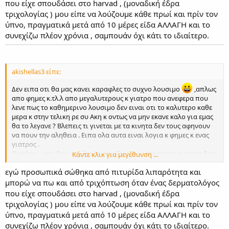
που είχε σπουδάσει στο harvad , (μοναδική έδρα
Οποτε καλο ειναι να ακουμε καποιους που δεν εχουν συμφερον
τριχολογίας ) μου είπε να λούζουμε κάθε πρωί και πρίν τον
στο να πουλησουν τα προιοντα τους .
ύπνο, πραγματικά μετά από 10 μέρες είδα ΑΛΛΑΓΗ και το
Προσοχη δεν λεω τι ειναι σιγουρο .
συνεχίζω πλέον χρόνια , σαμπουάν όχι κάτι το ιδιαίτερο.
Ακη εξηγησε μου φιλε το εξης ,πως γινεται οταν κοιμαμαι στο
μαξιλαρι να μην φευγει καια τριχα κ ταν λουζομαι στα χερια μου
να βλεπω μερικες?καθε ορα ομως που λουζομαι δηλαδη καθε
μερα.Μηπως τελικα εξασθενουμε σημαντικες ουσιες με την
καθημερινη διατριβη που κανουμε πανω στο κεφαλι μας?
akishellas3 είπε:
Δεν ειπα οτι θα μας κανει καραφλες το συχνο λουσιμο
,απλως
απο φημες κ.τλ.λ απο μεγαλυτερους κ γιατρο που ανεφερα που
λενε πως το καθημερινο λουσιμο δεν ειναι οτι το καλυτερο καθε
μερα κ στην τελικη ρε συ Ακη κ οντως να μην εκανε καλο για εμας
θα το λεγανε ? Βλεπεις τι γινεται με τα κινητα δεν τους αφηνουν
να πουν την αληθεια . Ειπα ολα αυτα ειναι λογια κ φημες κ ενας
γιατρος .
Ο φιλος... μου δεν μου λεει τι του δινει ο γιατρος τον ρωτησα δυο
Κάντε κλικ για μεγέθυνση ...
φορες μηπως μου πει αλλα δεν... (το εχω ξανα αναφερει αλλωστε)
εγώ προσωπικά σώθηκα από πιτυρίδα λιπαρότητα και
αλλα ετσι του ειπε οτι το συχνο λουσιμο δεν κανει καλο.Τον
γιατρο αν θελεις να μαθουμε πως λεγεται ο γιατριος στειλε μου
μπορώ να πω και από τριχόπτωση όταν ένας δερματολόγος
π.μ. κ θα τον ρωτησω . Αποδειξη που λες εχω αυτο τον γιατρο.
που είχε σπουδάσει στο harvad , (μοναδική έδρα
Το οτι δεν μου πεστει τριχα κ οταν κανω μασαζ μου μενουν στο
τριχολογίας ) μου είπε να λούζουμε κάθε πρωί και πρίν τον
χερι οσο κ να μην σημαινει τιποτα (κ στην τελικη μπορει να ειναι
ύπνο, πραγματικά μετά από 10 μέρες είδα ΑΛΛΑΓΗ και το
οπως λες -εκανε η τριχα τον κυκλο της) εμενα με προβληματιζει.
συνεχίζω πλέον χρόνια , σαμπουάν όχι κάτι το ιδιαίτερο.
Αυτο για το προσωπο πραγματικα καπου το εχω διαβασει,πως