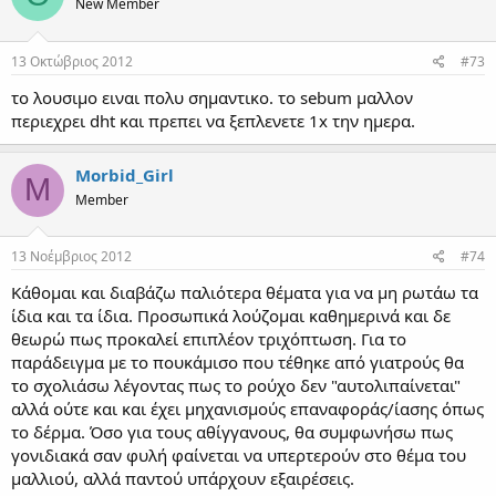
New Member
13 Οκτώβριος 2012
#73
το λουσιμο ειναι πολυ σημαντικο. το sebum μαλλον
περιεχρει dht και πρεπει να ξεπλενετε 1x την ημερα.
Morbid_Girl
M
Member
13 Νοέμβριος 2012
#74
Κάθομαι και διαβάζω παλιότερα θέματα για να μη ρωτάω τα
ίδια και τα ίδια. Προσωπικά λούζομαι καθημερινά και δε
θεωρώ πως προκαλεί επιπλέον τριχόπτωση. Για το
παράδειγμα με το πουκάμισο που τέθηκε από γιατρούς θα
το σχολιάσω λέγοντας πως το ρούχο δεν "αυτολιπαίνεται"
αλλά ούτε και και έχει μηχανισμούς επαναφοράς/ίασης όπως
το δέρμα. Όσο για τους αθίγγανους, θα συμφωνήσω πως
γονιδιακά σαν φυλή φαίνεται να υπερτερούν στο θέμα του
μαλλιού, αλλά παντού υπάρχουν εξαιρέσεις.