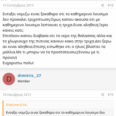
16 Σεπτέμβριος 2013
#78
Ενταξει νομιζω ειναι ξεκαθαρο οτι το καθημερινο λουσιμο
δεν προκαλει τριχοπτωση.Ομως καπου ακουσα οτι με
καθημερινο λουσιμο λεπταινει η τριχα.Ειναι αληθεια;Ξερει
κανεις κατι;
Επιπλεον καπου διαβασα οτι το νερο της θαλασσας αλλα και
το χλωριουχο της πισινας κανουν κακο στην τριχα.Δεν ξερω
αν ειναι αληθεια.Επισης ειπωθηκε οτι ο ηλιος βλαπτει τα
μαλλια.Με τι μπορω να τα προστατευσω;(Εννοω με τι
προιον)
Ευχαριστω πολυ!
dimitris__27
D
Member
18 Οκτώβριος 2013
#79
thatsme είπε:
Ενταξει νομιζω ειναι ξεκαθαρο οτι το καθημερινο λουσιμο δεν