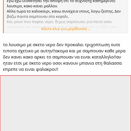
Εγω εχω υιοθετησει την αποψη οτι το συχνο(πχ καθημερινο)
λουσιμο, κακο κανει μαλλον.
Αλλα τωρα το καλοκαιρι, κανω συνεχεια ντους, λογω ζεστης. Δεν
βαζω παντα σαμπουαν στο κεφαλι.
Και μονο που πεφτει νερο, διχως σαμπουαν, για πειτε οσοι
πιστευετε οτι κανει κακο το συχνο λουσιμο(γιατι οι αλλοι που
Κάντε κλικ για μεγέθυνση ...
λενε δεν πειραζει, ειναι δεδομενο οτι θα πουν δεν πειραζει, ειτε
πλυθεις 10, ειτε 100 φορες), τελικα εστω και με νερο, πειραζει στην
τριχοπτωση?
το λουσιμο με σκετο νερο δεν προκαλει τριχοπτωση ουτε
τιποτα σχετικο με αυτην!!ακομα και με σαμπουαν καθε μερα
δεν κανει κακο αρκει το σαμπουαν να ειναι καταλληλο!!αν
ηταν ετσι με σκετο νερο οσοι κανουν μπανια στη θαλασσα
επρεπε να ειναι φαλακροι!!