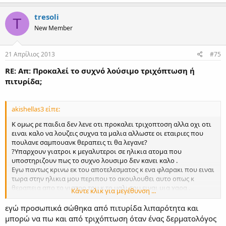
tresoli
T
New Member
21 Απρίλιος 2013
#75
RE: Απ: Προκαλεί το συχνό λούσιμο τριχόπτωση ή
πιτυρίδα;
akishellas3 είπε:
Κ ομως ρε παιδια δεν λενε οτι προκαλει τριχοπτοση αλλα οχι οτι
ειναι καλο να λουζεις συχνα τα μαλια αλλωστε οι εταιριες που
πουλανε σαμπουανκ θεραπεις τι θα λεγανε?
?Υπαρχουν γιατροι κ μεγαλυτεροι σε ηλικια ατομα που
υποστηριζουν πως το συχνο λουσιμο δεν κανει καλο .
Εγω παντως κρινω εκ του αποτελεσματος κ ενα φλαρακι που ειναι
τωρα στην ηλικια μου περιπου το ακουλουθει αυτο οπως κ
θεραπεια απο το γιατρο του κ το μαλι του ειναι μια χαρα .
Κάντε κλικ για μεγέθυνση ...
Εγω σκεφτομαι κ το αλλο ,ρωτηστε γιατρους για το προσωπο μας
λενε οτι το συχνο πλυσιμο του προσωπου δεν κανει καλο διοτι
εγώ προσωπικά σώθηκα από πιτυρίδα λιπαρότητα και
φευγουν κατι ουσιες που ειναι αντιγηραντικες κ ειναι
μπορώ να πω και από τριχόπτωση όταν ένας δερματολόγος
αποδεδειγμενο .