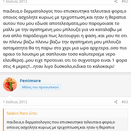
1 Ιούλιος 2012
#62
παιδεια,ο δερματολογος που επισκευτηκα τελευταια φορα,ο
οποιος ασχολητε κυριως με τριχοπτωση,και ηταν η θεραπια
αυτου που μου εδωσε αποτελεσματα,μου παρομοιασε το
μαλλι με την αγαπημενη μου μπλουζα για να καταλαβω με
ενα απλο παραδειγμα πως λειτουργει η φαση..και μου πε οτι
αν πλενω βαζω πλενω βαζω την αγαπημενη μου μπλουζα
ασταματητα θα τη παρω στο χερι μια ωρα αρχιτερα..οσο πιο
αραιο το λουσιμο με σαπλουαν τοσο καλυτερο(με νερο
ελευθερα)..μου ειχε προτεινει οτι το συχνοτερο ειναι 1 φορα
στις 4 μερες!!...ηταν λιγο δυσκολο,ειδικα το καλοκαιρι!
Fenimore
Μέλος του προσωπικού
1 Ιούλιος 2012
#63
falakro ftero είπε:
παιδεια,ο δερματολογος που επισκευτηκα τελευταια φορα,ο
οποιος ασχολητε κυριως με τριχοπτωση,και ηταν η θεραπια