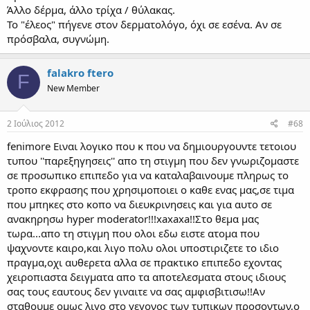
Άλλο δέρμα, άλλο τρίχα / θύλακας.
Το "έλεος" πήγενε στον δερματολόγο, όχι σε εσένα. Αν σε
πρόσβαλα, συγνώμη.
falakro ftero
F
New Member
2 Ιούλιος 2012
#68
fenimore Ειναι λογικο που κ που να δημιουργουντε τετοιου
τυπου ''παρεξηγησεις'' απο τη στιγμη που δεν γνωριζομαστε
σε προσωπικο επιπεδο για να καταλαβαινουμε πληρως το
τροπο εκφρασης που χρησιμοποιει ο καθε ενας μας,σε τιμα
που μπηκες στο κοπο να διευκρινησεις και για αυτο σε
ανακηρησω hyper moderator!!!xaxaxa!!Στο θεμα μας
τωρα...απο τη στιγμη που ολοι εδω ειστε ατομα που
ψαχνοντε καιρο,και λιγο πολυ ολοι υποστιριζετε το ιδιο
πραγμα,οχι αυθερετα αλλα σε πρακτικο επιπεδο εχοντας
χειροπιαστα δειγματα απο τα αποτελεσματα στους ιδιους
σας τους εαυτους δεν γιναιτε να σας αμφισβιτισω!!Αν
σταθουμε ομως λιγο στο γεγονος των τυπικων προσοντων,ο