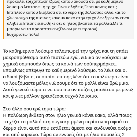
προκαλει τριχοπτωση.Ομως καπου ακουσα οτι με καθημερινο
λουσιμο λεπταινει η τριχα.Ειναι αληθεια;Ξερει κανεις κατι;
Επιπλεον καπου διαβασα οτι το νερο της θαλασσας αλλα και το
χλωριουχο της πισινας κανουν κακο στην τριχα.Δεν ξερω αν ειναι
αληθεια.Επισης ειπωθηκε οτι ο ηλιος βλαπτει τα μαλλια.Με τι
μπορω να τα προστατευσω;(Εννοω με τι προιον)
Ευχαριστω πολυ!
Το καθημερινό λούσιμο ταλαιπωρεί την τρίχα και τη σπάει
μακροπρόθεσμα αυτό πιστεύω εγώ, ειδικά αν λούζεσαι με
χημικά σαμπουάν όπως τα κοινά των σούπερμάρκετ...
Επομένως απέφυγε το καθημερινό λούσιμο, το λένε και οι
ειδικοί βέβαια, οι οποίοι επίσης λένε ότι το καλύτερο είναι
να λουζόμαστε μόλις νιώσουμε ότι το μαλλί είναι βρώμικο.
Αυτά γενικά τώρα τι να σου πω αν παίζεις μπαλίτσα με μινοξ
και φίνες μάλλον χρειάζεσαι συχνό λούσιμο.
Στο άλλο σου ερώτημα τώρα:
Η πολύωρη έκθεση στον ηλιο γενικά κάνει κακό, αλλά ποιος
τα χέζει τα μαλλιά στη συγκεκριμμένη περίπτωση αφού το
δέρμα είναι αυτό που εκτίθεται άμεσα και κινδυνεύει ακόμα
και από καρκίνο. Τώρα αν εννοείς ότι με ήλιο παραλίας 2