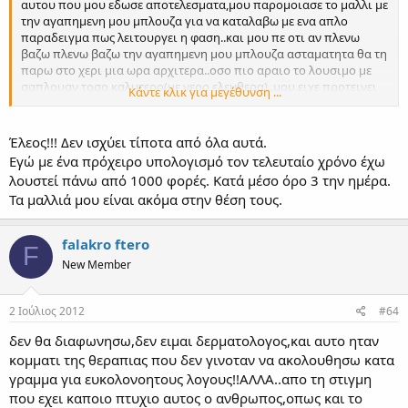
αυτου που μου εδωσε αποτελεσματα,μου παρομοιασε το μαλλι με
την αγαπημενη μου μπλουζα για να καταλαβω με ενα απλο
παραδειγμα πως λειτουργει η φαση..και μου πε οτι αν πλενω
βαζω πλενω βαζω την αγαπημενη μου μπλουζα ασταματητα θα τη
παρω στο χερι μια ωρα αρχιτερα..οσο πιο αραιο το λουσιμο με
σαπλουαν τοσο καλυτερο(με νερο ελευθερα)..μου ειχε προτεινει
Κάντε κλικ για μεγέθυνση ...
οτι το συχνοτερο ειναι 1 φορα στις 4 μερες!!...ηταν λιγο
δυσκολο,ειδικα το καλοκαιρι!
Έλεος!!! Δεν ισχύει τίποτα από όλα αυτά.
Εγώ με ένα πρόχειρο υπολογισμό τον τελευταίο χρόνο έχω
λουστεί πάνω από 1000 φορές. Κατά μέσο όρο 3 την ημέρα.
Τα μαλλιά μου είναι ακόμα στην θέση τους.
falakro ftero
F
New Member
2 Ιούλιος 2012
#64
δεν θα διαφωνησω,δεν ειμαι δερματολογος,και αυτο ηταν
κομματι της θεραπιας που δεν γινοταν να ακολουθησω κατα
γραμμα για ευκολονοητους λογους!!ΑΛΛΑ..απο τη στιγμη
που εχει καποιο πτυχιο αυτος ο ανθρωπος,οπως και το