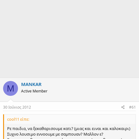
ρ
ξ
η
ς
MANKAR
M
Active Member
30 Ιούνιος 2012
#61
cool11 είπε:
Ρε παιδια, να ξεκαθαρισουμε κατι? (μιας και ειναι και καλοκαιρι)
Συχνο λουσιμο εννοουμε με σαμπουαν? Μαλλον ε?