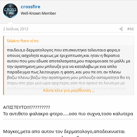
crossfire
Well-Known Member
2 Ιούλιος 2012
#66
falakro ftero είπε:
παιδεια,ο δερματολογος που επισκευτηκα τελευταια φορα,ο
οποιος ασχολητε κυριως με τριχοπτωση,και ηταν η θεραπια
αυτου που μου εδωσε αποτελεσματα,μου παρομοιασε το μαλλι με
την αγαπημενη μου μπλουζα για να καταλαβω με ενα απλο
παραδειγμα πως λειτουργει η φαση..και μου πε οτι αν πλενω
βαζω πλενω βαζω την αγαπημενη μου μπλουζα ασταματητα θα τη
παρω στο χερι μια ωρα αρχιτερα..οσο πιο αραιο το λουσιμο με
σαπλουαν τοσο καλυτερο(με νερο ελευθερα)..μου ειχε προτεινει
Κάντε κλικ για μεγέθυνση ...
οτι το συχνοτερο ειναι 1 φορα στις 4 μερες!!...ηταν λιγο
δυσκολο,ειδικα το καλοκαιρι!
ΑΠΙΣΤΕΥΤΟ!!!?????????
Το αντιθετο φαλακρο φτερο.....οσο πιο συχνα,τοσο καλυτερα
Μαγκες,μετα απο αυτον τον δερματολογο,αποδεικνυεται