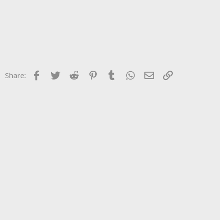
Facebook
Twitter
Reddit
Pinterest
Tumblr
WhatsApp
ΗΛΕΚΤΡΟΝΙΚΗ ΔΙ
Σύνδεσμος
Share: