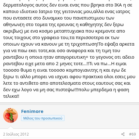
δερματολογος αυτος δεν ειναι ενας που βρηκα στο ΙΚΑ η σε
καποιο ιδιοτικο Ιατριο της γειτονιας μου,αλλα ενας ιατρος
που εντασετε στο δυναμικο του πανεπιστιμιου των
αθηνων(η στο τομεα της ερευνας η καθηγητης δεν ξερω
ακριβως) με ενα κοσμο μεταπτυχιακα που κρεμοντε απο
τους τοιχους στο γραφειο του,τα περισσοτερα εκ των
οποιων εχουν να κανουν με τη τριχοπτωση!Το εψαξα αρκετα
για να παω εκει τοτε,και οσο αναφορα και τη τιμη του
ραντεβου η οποια ηταν απαγορευτικη+ το γεγονος οτι αδειο
ραντεβου ειχε μετα απο 2 μηνες τοτε...!!Τι να πω...Η ειμαι
τοοοσο θυμα η ειναι τοοοσο κομπογιανιτης η και εγω δε
ξερω τι αλλο μπορει να ισχυει αφου πρακτικα ολοι εσεις μου
λετε το αντιθετο απο αποτελεσματα στους εαυτους σας και
δεν εχω λογο να μη σας πιστεψω!!!πολυ μπερδεμα η φαση
τελικα!!
Fenimore
Μέλος του προσωπικού
2 Ιούλιος 2012
#69