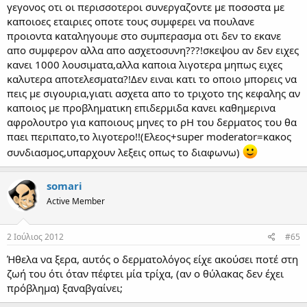
γεγονος οτι οι περισσοτεροι συνεργαζοντε με ποσοστα με
καποιοες εταιριες οποτε τους συμφερει να πουλανε
προιοντα καταληγουμε στο συμπερασμα οτι δεν το εκανε
απο συμφερον αλλα απο ασχετοσυνη???!σκεψου αν δεν ειχες
κανει 1000 λουσιματα,αλλα καποια λιγοτερα μηπως ειχες
καλυτερα αποτελεσματα?!Δεν ειναι κατι το οποιο μπορεις να
πεις με σιγουρια,γιατι ασχετα απο το τριχοτο της κεφαλης αν
καποιος με προβληματικη επιδερμιδα κανει καθημερινα
αφρολουτρο για καποιους μηνες το ρΗ του δερματος του θα
παει περιπατο,το λιγοτερο!!(Ελεος+super moderator=κακος
συνδιασμος,υπαρχουν λεξεις οπως το διαφωνω)
somari
Active Member
2 Ιούλιος 2012
#65
Ήθελα να ξερα, αυτός ο δερματολόγος είχε ακούσει ποτέ στη
ζωή του ότι όταν πέφτει μία τρίχα, (αν ο θύλακας δεν έχει
πρόβλημα) ξαναβγαίνει;