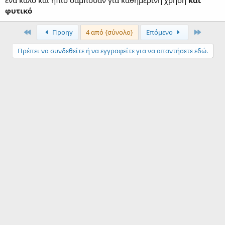
ένα καλό και ήπιο σαμπουάν για καθημερινή χρήση
και
φυτικό
Πρώτα
τελευτα
Προηγ
4 από {σύνολο}
Επόμενο
Πρέπει να συνδεθείτε ή να εγγραφείτε για να απαντήσετε εδώ.