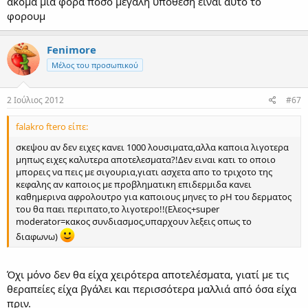
ακομα μια φορα ποσο μεγαλη υποθεση ειναι αυτο το
φορουμ
Fenimore
Μέλος του προσωπικού
2 Ιούλιος 2012
#67
falakro ftero είπε:
σκεψου αν δεν ειχες κανει 1000 λουσιματα,αλλα καποια λιγοτερα
μηπως ειχες καλυτερα αποτελεσματα?!Δεν ειναι κατι το οποιο
μπορεις να πεις με σιγουρια,γιατι ασχετα απο το τριχοτο της
κεφαλης αν καποιος με προβληματικη επιδερμιδα κανει
καθημερινα αφρολουτρο για καποιους μηνες το ρΗ του δερματος
του θα παει περιπατο,το λιγοτερο!!(Ελεος+super
moderator=κακος συνδιασμος,υπαρχουν λεξεις οπως το
διαφωνω)
Όχι μόνο δεν θα είχα χειρότερα αποτελέσματα, γιατί με τις
θεραπείες είχα βγάλει και περισσότερα μαλλιά από όσα είχα
πριν.