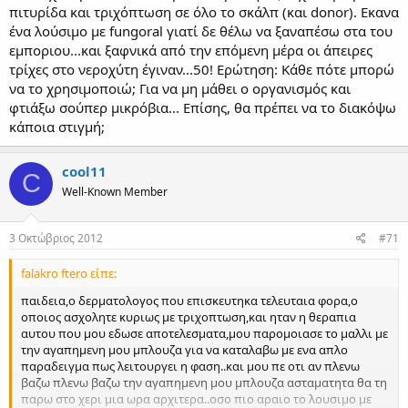
πιτυρίδα και τριχόπτωση σε όλο το σκάλπ (και donor). Εκανα
ένα λούσιμο με fungoral γιατί δε θέλω να ξαναπέσω στα του
εμποριου...και ξαφνικά από την επόμενη μέρα οι άπειρες
τρίχες στο νεροχύτη έγιναν...50! Ερώτηση: Κάθε πότε μπορώ
να το χρησιμοποιώ; Για να μη μάθει ο οργανισμός και
φτιάξω σούπερ μικρόβια... Επίσης, θα πρέπει να το διακόψω
κάποια στιγμή;
cool11
C
Well-Known Member
3 Οκτώβριος 2012
#71
falakro ftero είπε:
παιδεια,ο δερματολογος που επισκευτηκα τελευταια φορα,ο
οποιος ασχολητε κυριως με τριχοπτωση,και ηταν η θεραπια
αυτου που μου εδωσε αποτελεσματα,μου παρομοιασε το μαλλι με
την αγαπημενη μου μπλουζα για να καταλαβω με ενα απλο
παραδειγμα πως λειτουργει η φαση..και μου πε οτι αν πλενω
βαζω πλενω βαζω την αγαπημενη μου μπλουζα ασταματητα θα τη
παρω στο χερι μια ωρα αρχιτερα..οσο πιο αραιο το λουσιμο με