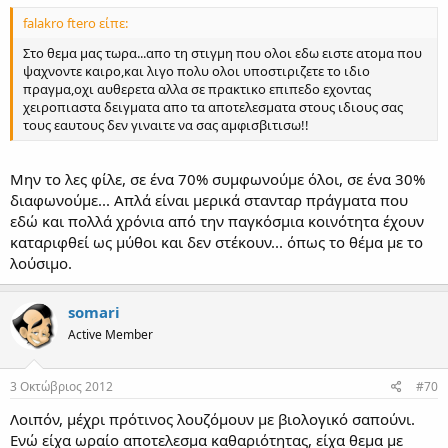
falakro ftero είπε:
Στο θεμα μας τωρα...απο τη στιγμη που ολοι εδω ειστε ατομα που
ψαχνοντε καιρο,και λιγο πολυ ολοι υποστιριζετε το ιδιο
πραγμα,οχι αυθερετα αλλα σε πρακτικο επιπεδο εχοντας
χειροπιαστα δειγματα απο τα αποτελεσματα στους ιδιους σας
τους εαυτους δεν γιναιτε να σας αμφισβιτισω!!
Μην το λες φίλε, σε ένα 70% συμφωνούμε όλοι, σε ένα 30%
διαφωνούμε... Απλά είναι μερικά στανταρ πράγματα που
εδώ και πολλά χρόνια από την παγκόσμια κοινότητα έχουν
καταριφθεί ως μύθοι και δεν στέκουν... όπως το θέμα με το
λούσιμο.
somari
Active Member
3 Οκτώβριος 2012
#70
Λοιπόν, μέχρι πρότινος λουζόμουν με βιολογικό σαπούνι.
Ενώ είχα ωραίο αποτελεσμα καθαριότητας, είχα θεμα με