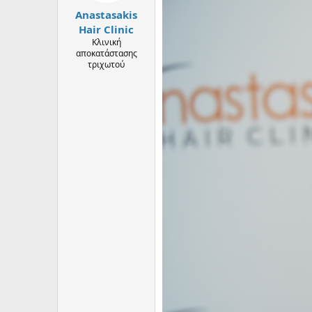
η
Anastasakis
ς
Hair Clinic
Κλινική
αποκατάστασης
τριχωτού