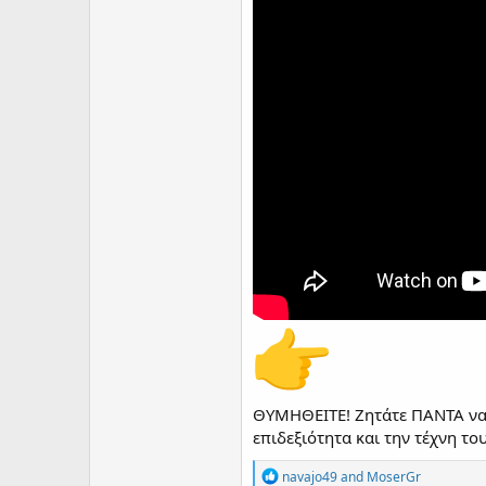
ΘΥΜΗΘΕΙΤΕ! Ζητάτε ΠΑΝΤΑ να 
επιδεξιότητα και την τέχνη τ
R
navajo49
and
MoserGr