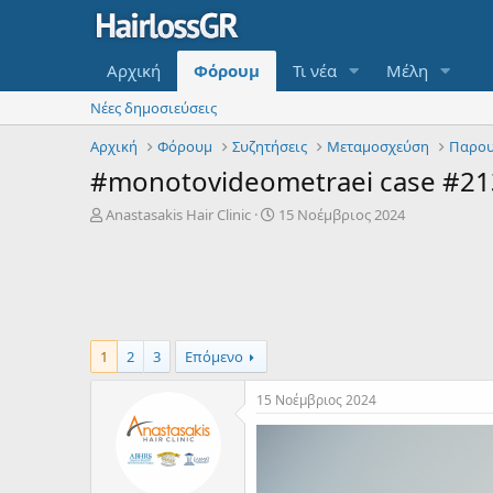
Αρχική
Φόρουμ
Τι νέα
Μέλη
Νέες δημοσιεύσεις
Αρχική
Φόρουμ
Συζητήσεις
Μεταμοσχεύση
Παρου
#monotovideometraei case #213,
Έ
Η
Anastasakis Hair Clinic
15 Νοέμβριος 2024
ν
μ
α
ε
ρ
ρ
ξ
ο
η
μ
μ
η
ί
ν
1
2
3
Επόμενο
ζ
ί
α
α
15 Νοέμβριος 2024
ς
έ
ν
α
ρ
ξ