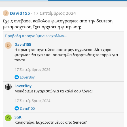
David155
17 Σεπτέμβριος 2024
D
Εχεις ανεβασει καθολου φωτογραφιες απο την δευτερη
μεταμοσχευση;Εχει αρχισει η φυτρωση;
Προβολή προηγούμενων σχολίων…
David155
D
Η πρωτη σε πηγε τελεια οποτε μην αγχωνεσαι.Μια χαρα
φυτρωση θα εχεις και σε αυτη.Θα ξεφορτωθεις το toppik για
παντα.
17 Σεπτέμβριος 2024
R
LoverBoy
e
LoverBoy
a
c
Μακάρι!Σε ευχαριστώ για τα καλά σου λόγια!
t
i
17 Σεπτέμβριος 2024
o
R
n
David155
e
s
SGK
a
:
S
c
Καλησπέρα. Ευχαριστημένος απο Seneca?
t