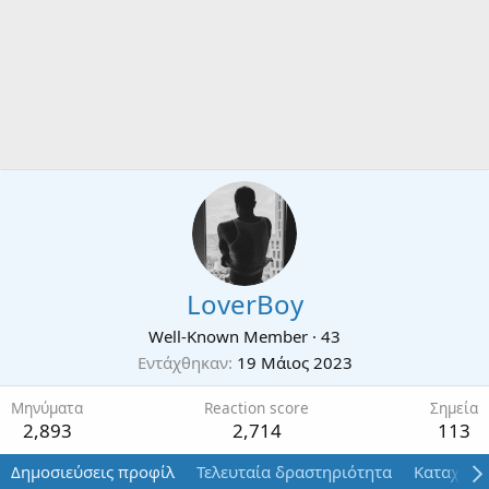
LoverBoy
Well-Known Member
·
43
Εντάχθηκαν
19 Μάιος 2023
Μηνύματα
Reaction score
Σημεία
2,893
2,714
113
Δημοσιεύσεις προφίλ
Τελευταία δραστηριότητα
Καταχωρί