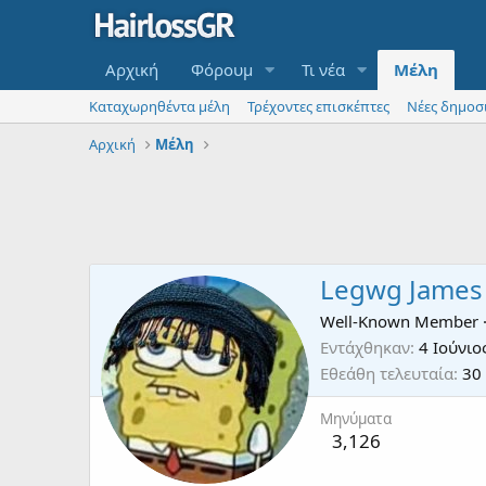
Αρχική
Φόρουμ
Τι νέα
Μέλη
Καταχωρηθέντα μέλη
Τρέχοντες επισκέπτες
Νέες δημοσ
Αρχική
Μέλη
Legwg James
Well-Known Member
Εντάχθηκαν
4 Ιούνιο
Εθεάθη τελευταία
30
Μηνύματα
3,126