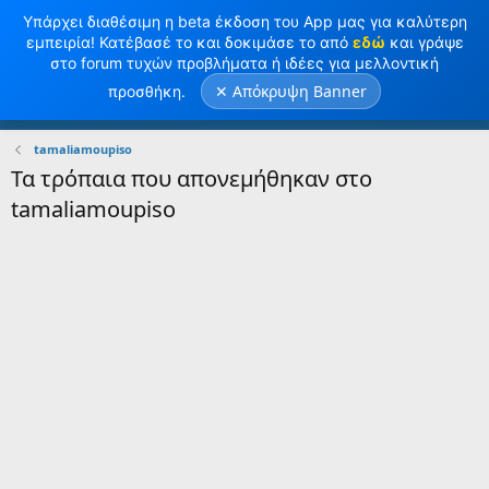
Υπάρχει διαθέσιμη η beta έκδοση του App μας για καλύτερη
εμπειρία! Κατέβασέ το και δοκιμάσε το από
εδώ
και γράψε
στο forum τυχών προβλήματα ή ιδέες για μελλοντική
✕ Απόκρυψη Banner
προσθήκη.
Σύνδεση
Κανω ΕΓΓΡΑΦΗ
tamaliamoupiso
Τα τρόπαια που απονεμήθηκαν στο
tamaliamoupiso