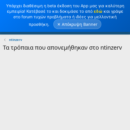
Υπάρχει διαθέσιμη η beta έκδοση του App μας για καλύτερη
εμπειρία! Κατέβασέ το και δοκιμάσε το από
εδώ
και γράψε
στο forum τυχών προβλήματα ή ιδέες για μελλοντική
✕ Απόκρυψη Banner
προσθήκη.
Σύνδεση
Κανω ΕΓΓΡΑΦΗ
ntinzerv
Τα τρόπαια που απονεμήθηκαν στο ntinzerv