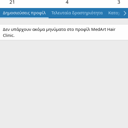
21
4
3
Δημοσιεύσεις προφίλ
Τελευταία δραστηριότητα
Καταχωρί
Δεν υπάρχουν ακόμα μηνύματα στο προφίλ MedArt Hair
Clinic.