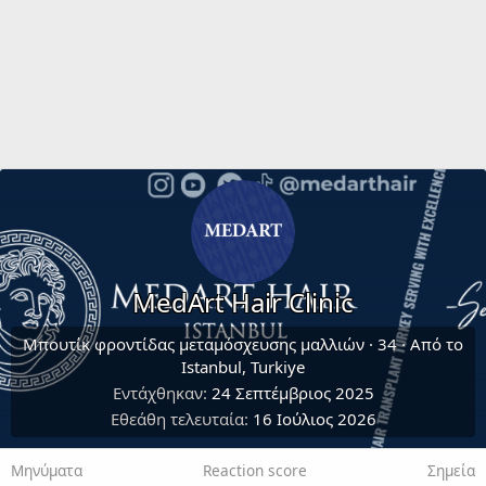
MedArt Hair Clinic
Μπουτίκ φροντίδας μεταμόσχευσης μαλλιών
·
34
·
Από το
Istanbul, Turkiye
Εντάχθηκαν
24 Σεπτέμβριος 2025
Εθεάθη τελευταία
16 Ιούλιος 2026
Μηνύματα
Reaction score
Σημεία