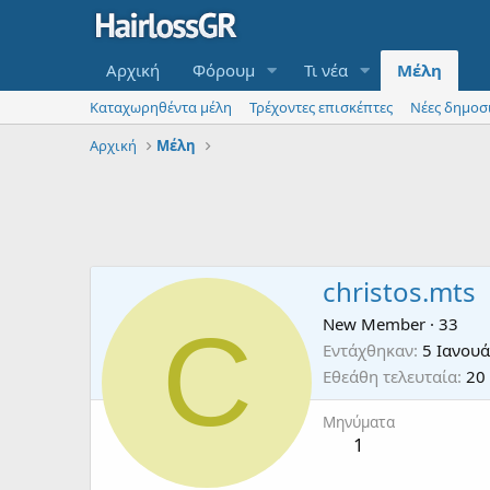
Αρχική
Φόρουμ
Τι νέα
Μέλη
Καταχωρηθέντα μέλη
Τρέχοντες επισκέπτες
Νέες δημοσ
Αρχική
Μέλη
christos.mts
C
New Member
·
33
Εντάχθηκαν
5 Ιανου
Εθεάθη τελευταία
20
Μηνύματα
1