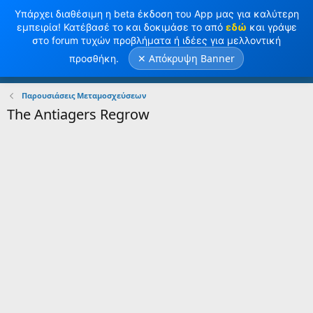
Υπάρχει διαθέσιμη η beta έκδοση του App μας για καλύτερη
εμπειρία! Κατέβασέ το και δοκιμάσε το από
εδώ
και γράψε
στο forum τυχών προβλήματα ή ιδέες για μελλοντική
✕ Απόκρυψη Banner
προσθήκη.
Σύνδεση
Κανω ΕΓΓΡΑΦΗ
Παρουσιάσεις Μεταμοσχεύσεων
The Antiagers Regrow